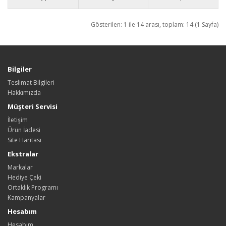
Gösterilen: 1 ile 14 arası, toplam: 14 (1 Sayfa)
Bilgiler
Teslimat Bilgileri
Hakkımızda
Müşteri Servisi
İletişim
Ürün İadesi
Site Haritası
Ekstralar
Markalar
Hediye Çeki
Ortaklık Programı
Kampanyalar
Hesabım
Hesabım