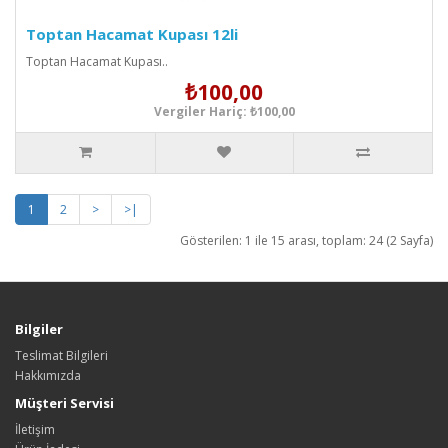
Toptan Hacamat Kupası 12li
Toptan Hacamat Kupası..
₺100,00
Vergiler Hariç: ₺100,00
1
2
>
>|
Gösterilen: 1 ile 15 arası, toplam: 24 (2 Sayfa)
Bilgiler
Teslimat Bilgileri
Hakkımızda
Müşteri Servisi
İletişim