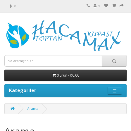
₺
0 ürün - ₺0,00
Kategoriler
Arama